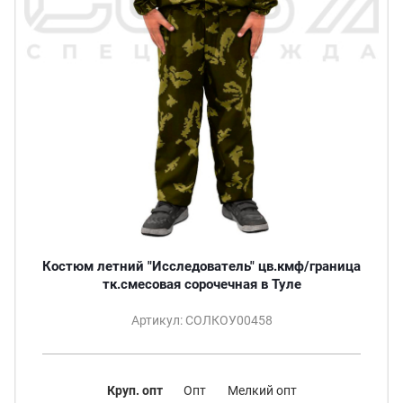
Костюм летний "Исследователь" цв.кмф/граница
тк.смесовая сорочечная в Туле
Артикул: СОЛКОУ00458
Круп. опт
Опт
Мелкий опт