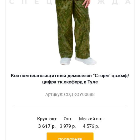
Костюм влагозащитный демисезон "Сторм" цв.кмф/
цифра тк.оксфорд в Туле
Артикул: СОДКОУ00088
Круп. опт
Опт
Мелкий опт
3 617 р.
3 979 р.
4 576 р.
ПОДРОБНЕЕ