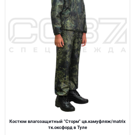
Костюм влагозащитный "Сторм" цв.камуфляж/matrix
тк.оксфорд в Туле