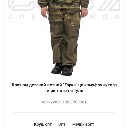
Костюм детский летний "Горка" цв.камуфляж/тигр
тк.рип-стоп в Туле
Артикул: СОЛКОУ00301
Круп. опт
Опт
Мелкий опт