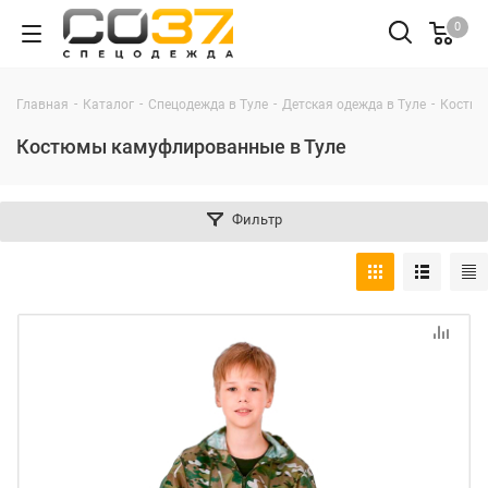
0
-
-
-
-
Главная
Каталог
Спецодежда в Туле
Детская одежда в Туле
Костюм
Костюмы камуфлированные в Туле
Фильтр