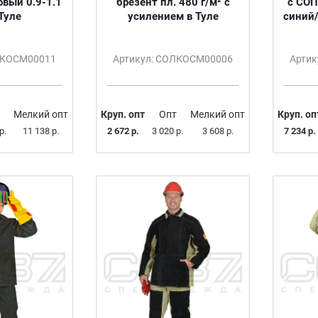
вый 0.9-1.1
брезент пл. 480 г/м² с
с СОП
Туле
усилением в Туле
синий/
ЛКОСМ00011
Артикул: СОЛКОСМ00006
Арти
Мелкий опт
Круп. опт
Опт
Мелкий опт
Круп. оп
р.
11 138 р.
2 672 р.
3 020 р.
3 608 р.
7 234 р.