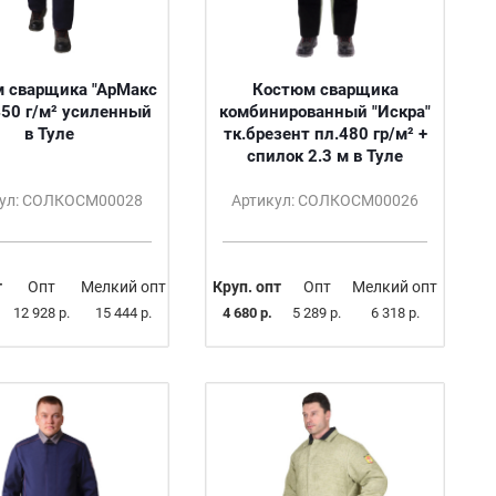
 сварщика "АрМакс
Костюм сварщика
450 г/м² усиленный
комбинированный "Искра"
в Туле
тк.брезент пл.480 гр/м² +
спилок 2.3 м в Туле
кул: СОЛКОСМ00028
Артикул: СОЛКОСМ00026
т
Опт
Мелкий опт
Круп. опт
Опт
Мелкий опт
12 928 р.
15 444 р.
4 680 р.
5 289 р.
6 318 р.