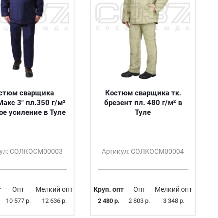
стюм сварщика
Костюм сварщика тк.
акс 3" пл.350 г/м²
брезент пл. 480 г/м² в
ое усиление в Туле
Туле
кул: СОЛКОСМ00003
Артикул: СОЛКОСМ00004
т
Опт
Мелкий опт
Круп. опт
Опт
Мелкий опт
10 577 р.
12 636 р.
2 480 р.
2 803 р.
3 348 р.