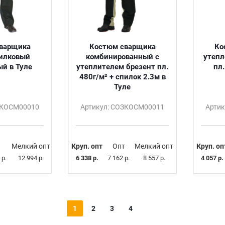
варщика
Костюм сварщика
Ко
илковый
комбинированный с
утепл
й в Туле
утеплителем брезент пл.
пл.
480г/м² + спилок 2.3м в
Туле
ЗКОСМ00010
Артикул: СОЗКОСМ00011
Арти
Мелкий опт
Круп. опт
Опт
Мелкий опт
Круп. оп
 р.
12 994 р.
6 338 р.
7 162 р.
8 557 р.
4 057 р.
1
2
3
4