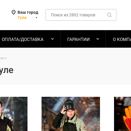
Ваш город
Тула
ОПЛАТА/ДОСТАВКА
ГАРАНТИИ
О КОМП
уле
уле