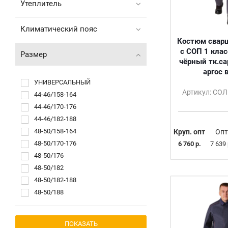
Утеплитель
Климатический пояс
Костюм сварщ
с СОП 1 клас
Размер
чёрный тк.с
аргос 
УНИВЕРСАЛЬНЫЙ
Артикул: СО
44-46/158-164
44-46/170-176
44-46/182-188
48-50/158-164
Круп. опт
Опт
48-50/170-176
6 760 р.
7 639 
48-50/176
48-50/182
48-50/182-188
48-50/188
48-50/194-200
52-54/158-164