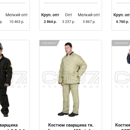
Мелкий опт
Круп. опт
Опт
Мелкий опт
Круп. оп
р.
10 463 р.
2 864 р.
3 237 р.
3 867 р.
6 760 р.
ПОД ЗАКАЗ
ПОД ЗАКАЗ
варщика
Костюм сварщика тк.
Костюм