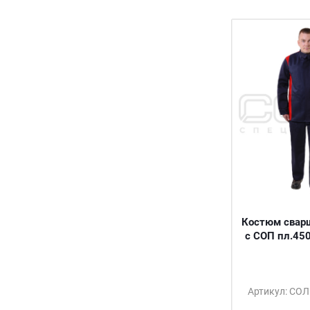
50/176
54/176
58/176
46/182
48/170
48/176
50/182
52/176
52/182
56/176
58/182
46/188
48/188
Костюм сварщ
50/188
с СОП пл.450
52/170
52/188
54/188
56/170
Артикул: СО
56/188