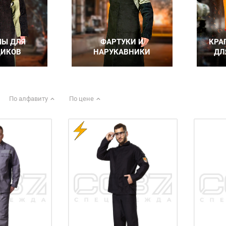
По алфавиту
По цене