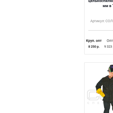
цельноспилко
мм в 
Артикул: СО
Круп. опт
Опт
8 250 р.
9 323 