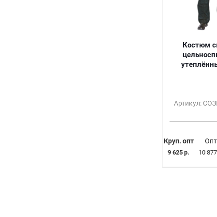
Костюм с
цельносп
утеплённы
Артикул: СО
Круп. опт
Опт
9 625 р.
10 877