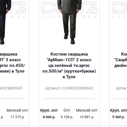
варщика
Костюм сварщика
Ко
П" 3 класс
"АрМакс-1СП" 2 класс
"СварМ
ргос пл.450/
цв.зелёный тк.аргос
двойн
рюки) в Туле
пл.500/м² (куртка+брюки)
в Туле
ЛКОСМ00043
Артикул: СОЛКОСМ00042
Арти
Мелкий опт
Круп. опт
Опт
Мелкий опт
Круп. оп
 р.
17 375 р.
8 060 р.
9 108 р.
10 881 р.
9 360 р.