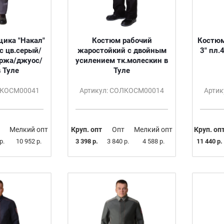
ика "Накал"
Костюм рабочий
Костюм
с цв.серый/
жаростойкий с двойным
3" пл.
аржа/джуос/
усилением тк.молескин в
в Туле
Туле
ЛКОСМ00041
Артикул: СОЛКОСМ00014
Арти
Мелкий опт
Круп. опт
Опт
Мелкий опт
Круп. оп
р.
10 952 р.
3 398 р.
3 840 р.
4 588 р.
11 440 р.