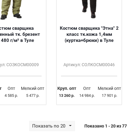
стюм сварщика
Костюм сварщика "Этна" 2
енный тк. брезент
класс тк.кожа 1,4мм
 480 г/м² в Туле
(куртка+брюки) в Туле
кул: СОЗКОСМ00009
Артикул: СОЛКОСМ00046
т
Опт
Мелкий опт
Круп. опт
Опт
Мелкий опт
4 585 р.
5 477 р.
13 260 р.
14 984 р.
17 901 р.
Показать по 20
Показано 1 - 20 из 77