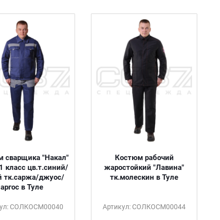
 сварщика "Накал"
Костюм рабочий
1 класс цв.т.синий/
жаростойкий "Лавина"
 тк.саржа/джуос/
тк.молескин в Туле
аргос в Туле
кул: СОЛКОСМ00040
Артикул: СОЛКОСМ00044