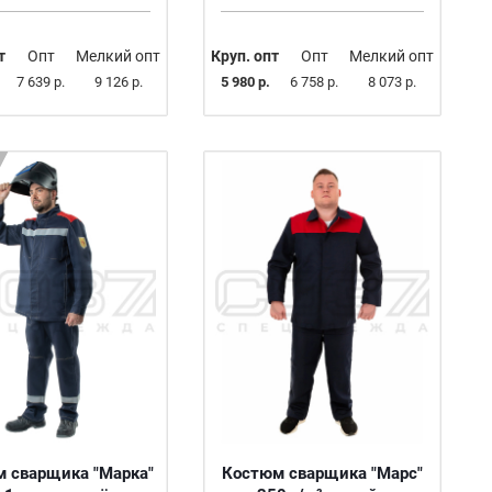
т
Опт
Мелкий опт
Круп. опт
Опт
Мелкий опт
7 639 р.
9 126 р.
5 980 р.
6 758 р.
8 073 р.
 сварщика "Марка"
Костюм сварщика "Марс"