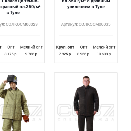
 1 класс цв.тёмно-
пл.350 г/м² с двойным
красный пл.350/м²
усилением в Туле
в Туле
кул: СОЛКОСМ00029
Артикул: СОЛКОСМ00035
т
Опт
Мелкий опт
Круп. опт
Опт
Мелкий опт
8 175 р.
9 766 р.
7 925 р.
8 956 р.
10 699 р.