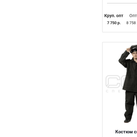
58/188
60/176
Круп. опт
Опт
60/182
7 750 р.
8 758 
60/188
Костюм с