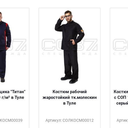
ика "Титан"
Костюм рабочий
Костюм
 г/м² в Туле
жаростойкий тк.молескин
с СОП 
в Туле
серый
ЛКОСМ00039
Артикул: СОЛКОСМ00012
Арти